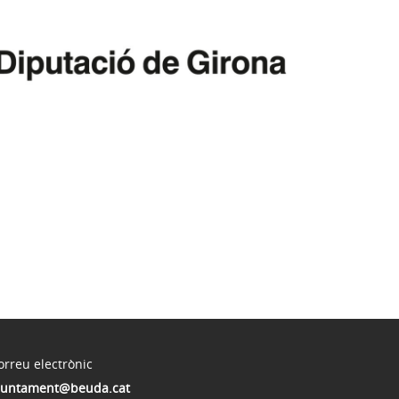
orreu electrònic
juntament@beuda.cat