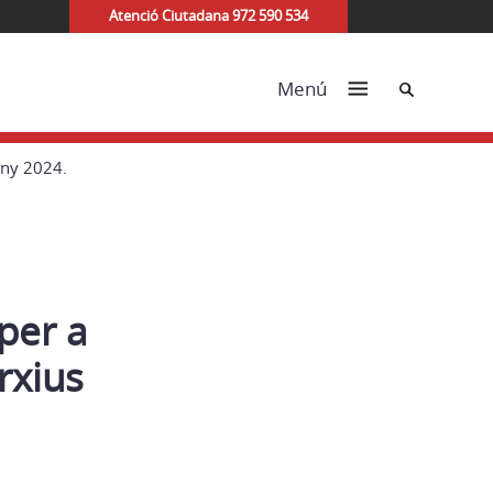
Atenció Ciutadana 972 590 534
Cerca
Menú
any 2024.
per a
rxius