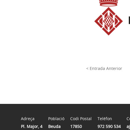
< Entrada Anterior
Adreça
Població
Codi Postal
Telèfon
C
Pl. Major, 4
Beuda
17850
972 590 534
a