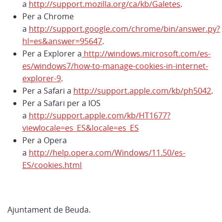
a
http://support.mozilla.org/ca/kb/Galetes
.
Per a Chrome
a
http://support.google.com/chrome/bin/answer.py?
hl=es&answer=95647
.
Per a Explorer a
http://windows.microsoft.com/es-
es/windows7/how-to-manage-cookies-in-internet-
explorer-9
.
Per a Safari a
http://support.apple.com/kb/ph5042
.
Per a Safari per a IOS
a
http://support.apple.com/kb/HT1677?
viewlocale=es_ES&locale=es_ES
Per a Opera
a
http://help.opera.com/Windows/11.50/es-
ES/cookies.html
Ajuntament de Beuda.