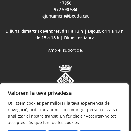
17850
972 590 534
ajuntament@beuda.cat
Dilluns, dimarts i divendres, d'11 a 13 h | Dijous, d'11 a 13 h i
de 15 a 18 h | Dimecres tancat
Amb el suport de:
Valorem la teva privadesa
Utilitzem cookies per millorar la teva experiència de
navegació, publicar anuncis o contingut personalitzats i
analitzar el nostre trànsit. En fer clic a "Acceptar-ho tot",
acceptes l'ús que fem de les cookies.
Avís legal
Política de privacitat
Accessibilitat