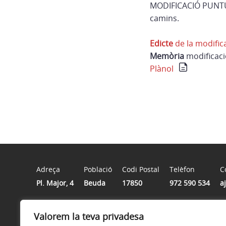
MODIFICACIÓ PUNT
camins.
Edicte
de la modific
Memòria
modificac
Plànol
Adreça
Població
Codi Postal
Telèfon
C
Pl. Major, 4
Beuda
17850
972 590 534
a
Valorem la teva privadesa
Horari