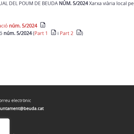
UAL DEL POUM DE BEUDA
NÚM. 5/2024
Xarxa viària local pe
ació
núm. 5/2024
ió
núm. 5/2024
(
Part 1
i
Part 2
)
orreu electrònic
juntament@beuda.cat