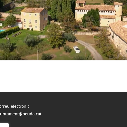
orreu electrònic
juntament@beuda.cat