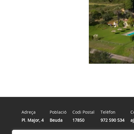
Adreça
Població
Codi Postal
Telèfon
C
Pl. Major, 4
Beuda
17850
972 590 534
a