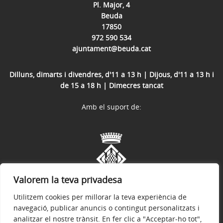
Pl. Major, 4
Beuda
17850
972 590 534
ajuntament@beuda.cat
Dilluns, dimarts i divendres, d'11 a 13 h | Dijous, d'11 a 13 h i
de 15 a 18 h | Dimecres tancat
Amb el suport de:
Valorem la teva privadesa
Utilitzem cookies per millorar la teva experiència de
navegació, publicar anuncis o contingut personalitzats i
analitzar el nostre trànsit. En fer clic a "Acceptar-ho tot",