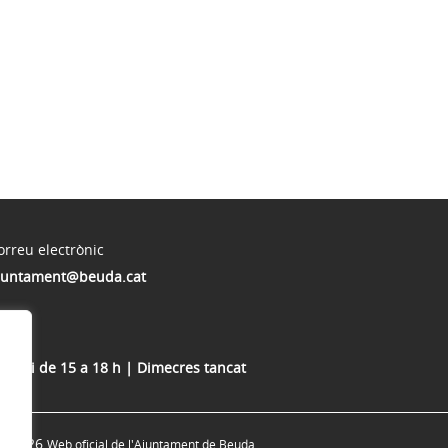
orreu electrònic
juntament@beuda.cat
 13 h i de 15 a 18 h | Dimecres tancat
© 2026
Web oficial de l'Ajuntament de Beuda