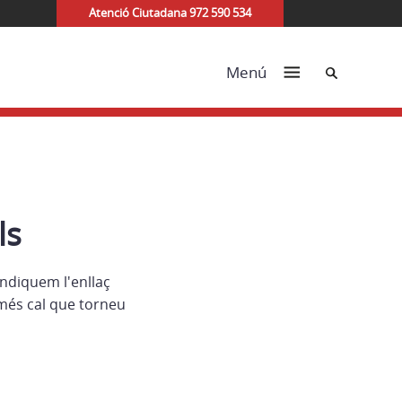
Atenció Ciutadana 972 590 534
Cerca
Menú
ls
indiquem l'enllaç
més cal que torneu