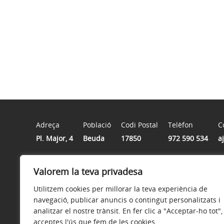
Adreça
Població
Codi Postal
Telèfon
C
Pl. Major, 4
Beuda
17850
972 590 534
a
Valorem la teva privadesa
Horari
Dilluns, dimarts i divendres, d'11 a 13 h | Dijous, d'11 a
Utilitzem cookies per millorar la teva experiència de
navegació, publicar anuncis o contingut personalitzats i
analitzar el nostre trànsit. En fer clic a "Acceptar-ho tot",
acceptes l'ús que fem de les cookies.
Avís legal
Política de privacitat
Accessibilitat