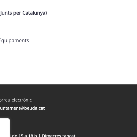
(Junts per Catalunya)
 Equipaments
orreu electrònic
juntament@beuda.cat
 13 h i de 15 a 18 h | Dimecres tancat