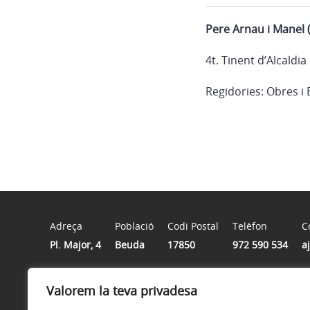
Pere Arnau i Manel 
4t. Tinent d’Alcaldia
Regidories: Obres i
Adreça
Població
Codi Postal
Telèfon
C
Pl. Major, 4
Beuda
17850
972 590 534
a
Valorem la teva privadesa
Horari
Dilluns, dimarts i divendres, d'11 a 13 h | Dijous, d'11 a