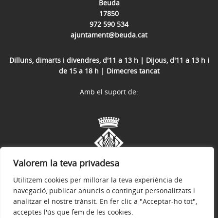
Beuda
17850
972 590 534
ajuntament@beuda.cat
Dilluns, dimarts i divendres, d'11 a 13 h | Dijous, d'11 a 13 h i
de 15 a 18 h | Dimecres tancat
Amb el suport de:
Valorem la teva privadesa
Utilitzem cookies per millorar la teva experiència de
navegació, publicar anuncis o contingut personalitzats i
analitzar el nostre trànsit. En fer clic a "Acceptar-ho tot",
acceptes l'ús que fem de les cookies.
Avís legal
Política de privacitat
Accessibilitat